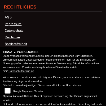
RECHTLICHES
AGB
Impressum
Datenschutz
Disclaimer
Barrierefreiheit
EINSATZ VON COOKIES
Diese Webseite verwendet Cookies, um Dir ein bestmögliches Surf-Erlebnis zu
ÖFFNUNGSZEITEN
ermöglichen. Diese Daten werden erhoben und dienen nicht für die Erstellung von
Nutzungsprofilen oder anderer weiterführender Verwendung. Sämtliche Informationen
zu verwendeten Cookies und eingebundenen Diensten findest du
Montag:
13:00 - 18:00
hier:
Datenschutzerklärung
Dienstag:
13:00 - 18:00
Wir verwenden auf dieser Website folgende Dienste, welche erst nach deiner aktiven
Mittwoch:
13:00 - 18:00
Zustimmung eingebunden werden.
Bitte hake dazu den jeweiligen Dienst an und klicke auf Übernehmen:
Donnerstag:
13:00 - 18:00
Freitag:
13:00 - 18:00
Google Maps und Youtube
Samstag:
09:00 - 12:00
Optional kann mit Klick auf Alles akzeptieren der Nutzung aller Dienste zugestimmt
werden
Sonntag:
geschlossen
Detailierte Informationen zu den verwendeten Cookies und deren Bedeutung findest du