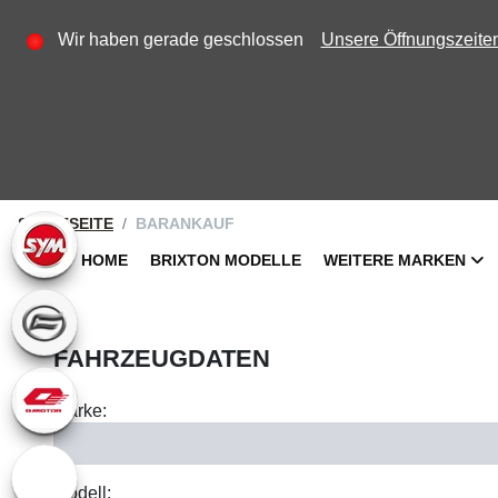
Wir haben gerade geschlossen
Unsere Öffnungszeite
STARTSEITE
BARANKAUF
HOME
BRIXTON MODELLE
WEITERE MARKEN
FAHRZEUGDATEN
Marke:
Modell: