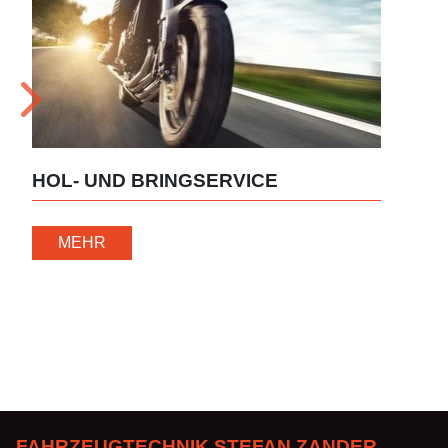
FI
HOL- UND BRINGSERVICE
UN
MEHR
FAHRZEUGTECHNIK STEFAN ZANDER