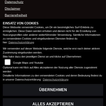
Datenschutz
Disclaimer
Barrierefreiheit
EINSATZ VON COOKIES
Diese Webseite verwendet Cookies, um Dir ein bestmögliches Surf-Erlebnis zu
ÖFFNUNGSZEITEN
ermöglichen. Diese Daten werden erhoben und dienen nicht für die Erstellung von
Nutzungsprofilen oder anderer weiterführender Verwendung. Sämtliche Informationen
zu verwendeten Cookies und eingebundenen Diensten findest du
Montag:
13:00 - 18:00
hier:
Datenschutzerklärung
Dienstag:
13:00 - 18:00
Wir verwenden auf dieser Website folgende Dienste, welche erst nach deiner aktiven
Mittwoch:
13:00 - 18:00
Zustimmung eingebunden werden.
Bitte hake dazu den jeweiligen Dienst an und klicke auf Übernehmen:
Donnerstag:
13:00 - 18:00
Freitag:
13:00 - 18:00
Google Maps und Youtube
Samstag:
09:00 - 12:00
Optional kann mit Klick auf Alles akzeptieren der Nutzung aller Dienste zugestimmt
werden
Sonntag:
geschlossen
Detailierte Informationen zu den verwendeten Cookies und deren Bedeutung findest du
in unserer Datenschutzerklärung:
Datenschutzerklärung
Telefonische Erreichbarkeit
08:00 - 18:00 Uhr
ÜBERNEHMEN
ALLES AKZEPTIEREN